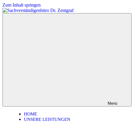
Zum Inhalt springen
Sachverständigenbüro
Arbeitssicherheit,
Dr.
Brandschutz,
Zentgraf
Beschilderung,
E-
Learning
Menü
HOME
UNSERE LEISTUNGEN